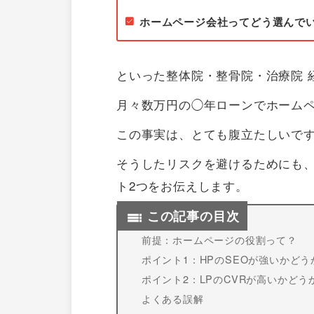
集
客
ホームページ会社ってどう選んで
Dare-
デ
といった整体院・整骨院・治療院 
ア-
月々数万円の◯年ローンでホーム
この事実は、とても腹立たしいで
そうしたリスクを避けるためにも
ト2つをお伝えします。
この記事の目次
前提：ホームページの役割って？
ポイント1：HPのSEOが強いかどう
ポイント2：LPのCVRが高いかどう
よくある誤解