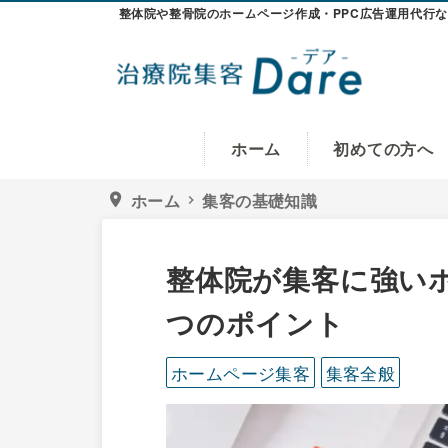
Skip
Skip
Skip
整体院や整骨院のホームページ作成・PPC広告運用代行なら
to
to
to
primary
main
primary
navigation
content
sidebar
治
整
ホーム
初めての方へ
療
体
院
集
院
ホーム
集客の基礎知識
location_on
chevron_right
客
や
Dare
整
-
デ
骨
整体院が集客に強い
ア-
院
つのポイント
の
ホ
ホームページ集客
集客全般
ー
ム
ペ