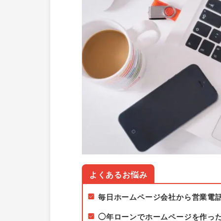
ー
ジ
作
成・
PPC
広
告
運
用
代
行
な
ら
治
療
毎日ホームページ会社から営業電
院
◯年ローンでホームページを作っ