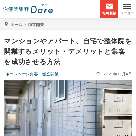
Skip
Skip
email
to
to
無料相談
メニュー
main
primary
治
整
ホーム
独立開業
location_on
chevron_right
content
sidebar
療
体
院
院
集
マンションやアパート、自宅で整体院を
客
や
開業するメリット・デメリットと集客
Dare
整
-
骨
を成功させる方法
デ
院
ア-
ホームページ集客
独立開業
2021年12月4日
の
ホ
ー
ム
ペ
ー
ジ
作