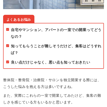
成・
PPC
広
告
運
自宅やマンション、アパートの一室での開業ってどう
用
なの？
代
行
知ってもらうことが難しそうだけど、集客はどうすれ
な
ば？
ら
治
良い点だけじゃなく、悪い点も知っておきたい
療
院
集
整体院・整骨院・治療院・サロンを独立開業する際には、
客
こうした悩みを抱える方は多いですよね。
Dare-
また、実際にこれらの一室で開業してみたけど、集客の難
デ
しさを感じている方もいるかと思います。
ア-