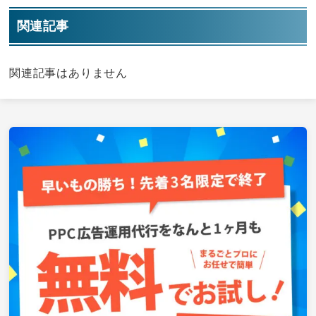
関連記事
関連記事はありません
最
初
の
サ
イ
ド
バ